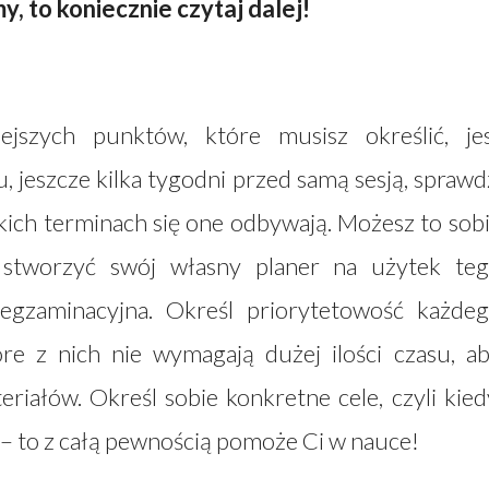
, to koniecznie czytaj dalej!
szych punktów, które musisz określić, je
 jeszcze kilka tygodni przed samą sesją, sprawd
kich terminach się one odbywają. Możesz to sob
b stworzyć swój własny planer na użytek te
 egzaminacyjna. Określ priorytetowość każde
óre z nich nie wymagają dużej ilości czasu, a
riałów. Określ sobie konkretne cele, czyli kied
yć – to z całą pewnością pomoże Ci w nauce!