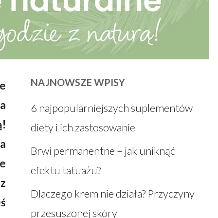
NAJNOWSZE WPISY
ie
 a
6 najpopularniejszych suplementów
ą!
diety i ich zastosowanie
ia
Brwi permanentne – jak uniknąć
ne
efektu tatuażu?
z
Dlaczego krem nie działa? Przyczyny
eś
przesuszonej skóry