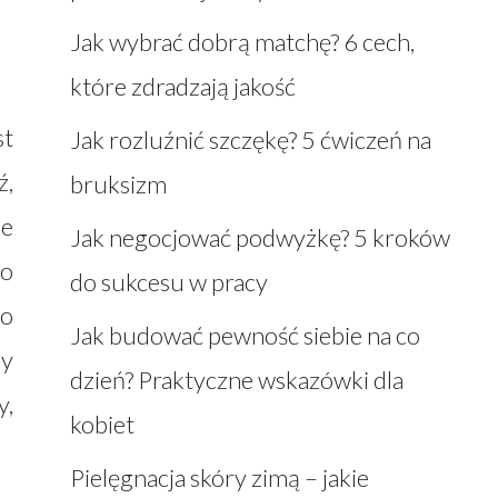
Jak wybrać dobrą matchę? 6 cech,
które zdradzają jakość
st
Jak rozluźnić szczękę? 5 ćwiczeń na
ź,
bruksizm
ie
Jak negocjować podwyżkę? 5 kroków
go
do sukcesu w pracy
go
Jak budować pewność siebie na co
by
dzień? Praktyczne wskazówki dla
y,
kobiet
Pielęgnacja skóry zimą – jakie