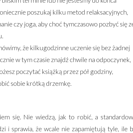
w bliskim terminie lub nie jesteśmy do końca
Koniecznie poszukaj kilku metod relaksacyjnych,
hanie czy joga, aby choć tymczasowo pozbyć się z
u.
mówimy, że kilkugodzinne uczenie się bez żadnej
cznie w tym czasie znajdź chwile na odpoczynek,
ożesz poczytać książką przez pół godziny,
obić sobie krótką drzemkę.
m się. Nie wiedzą, jak to robić, a standardo
i i sprawia, że wcale nie zapamiętują tyle, ile 