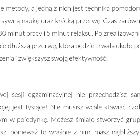
ne metody, a jedną z nich jest technika pomodor
ensywną naukę oraz krótką przerwę. Czas zarów
 30 minut pracy i 5 minut relaksu. Po zrealizowan
bie dłuższą przerwę, która będzie trwała około p
zenia i zwiększysz swoją efektywność!
ej sesji egzaminacyjnej nie przechodzisz sa
ej jest tysiące! Nie musisz wcale stawiać czo
ym w pojedynkę. Możesz śmiało stworzyć gru
sz, ponieważ to właśnie z nimi masz najbliższy