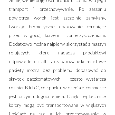
zmniejszenie objętości produktu, co ułatwia jego
transport i przechowywanie. Po zassaniu
powietrza worek jest szczelnie zamykany,
tworząc hermetyczne opakowanie chroniące
przed wilgocią, kurzem i zanieczyszczeniami.
Dodatkowo można najpierw skorzystać z maszyn
rolujących, które nadadzą produktowi
odpowiedni kształt. Tak zapakowane kompaktowe
Strona główna
pakiety można bez problemu dopasować do
skrytek paczkomatowych – często wystarcza
Produkty
rozmiar B lub C, co z punktu widzenia e-commerce
Wyszukiwarka sk
Materace
jest dużym udogodnieniem. Dzięki tej technice
Blog
kołdry mogą być transportowane w większych
Łóżka
ilościach na raz, a ich przechowywanie w